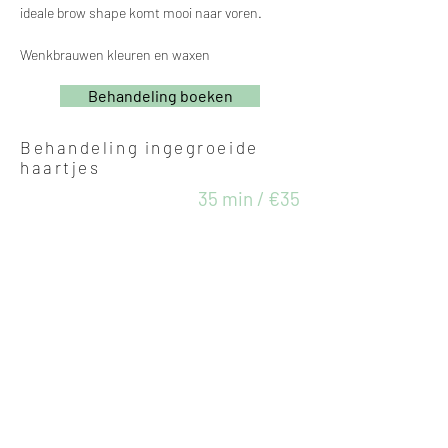
ideale brow shape komt mooi naar voren.
Wenkbrauwen kleuren en waxen
Behandeling boeken
Behandeling ingegroeide
haartjes
35 min / €35
Ingegroeide haartjes kunnen pijnlijk, vervelend
en ontsierend zijn. Tijdens deze
gespecialiseerde behandeling worden
ingegroeide haartjes zorgvuldig verwijderd
zonder de huid te beschadigen. Daarna wordt
de huid gekalmeerd met een aangepast masker
dat roodheid en irritatie vermindert. Tot slot
worden producten aangebracht die op lange
termijn het ontstaan van nieuwe ingegroeide
haartjes helpen voorkomen.