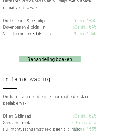
Ontharen van de benen en bikinilijn met outback
sensitive strip wax.
Onderbenen & bikinilijn
45min / €35
Bovenbenen & bikinilijn
50 min / €45
Volledige benen & bikinilijn
70 min / €55
Behandeling boeken
Intieme waxing
Ontharen van de intieme zones met outback gold
peelable wax.
Billen & bilnaad
30 min / €25
Schaamstreek
40 min / €40
Full monty (schaamstreek+billen & bilnaad)
60 min / €55