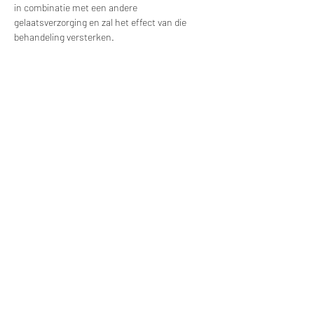
in combinatie met een andere
gelaatsverzorging en zal het effect van die
behandeling versterken.
De resultaten van led-therapie zijn het beste
wanneer je op regelmatige basis een
behandeling ondergaat. De verschillende
voordelen van led-therapie zijn het verminderen
van actieve acné, het verminderen van fijne
lijntjes en rimpels, het stimuleren van de
aanmaak van collageen, het kalmeren van de
huid, bv na Dermaplaning en Microneedling en
het verminderen van pigmentvlekken.
Deze behandeling is enkel te boeken in
combinatie met een andere facial behandeling.
Microneedling
70 min / €110
Bij microneedling wordt er cocktail van
vitamine A , vitamine C en collageen wordt