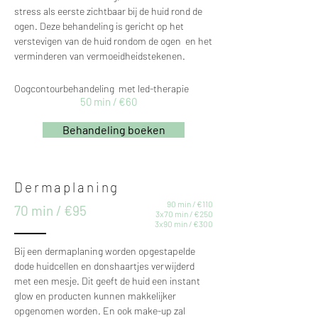
stress als eerste zichtbaar bij de huid rond de
ogen. Deze behandeling is gericht op het
verstevigen van de huid rondom de ogen en het
verminderen van vermoeidheidstekenen.
Oogcontourbehandeling met led-therapie
50 min / €60
Behandeling boeken
Dermaplaning
90 min / €110
70 min / €95
3x70 min / €250
3
x90 min / €300
Bij een dermaplaning worden opgestapelde
dode huidcellen en donshaartjes verwijderd
met een mesje. Dit geeft de huid een instant
glow en producten kunnen makkelijker
opgenomen worden. En ook make-up zal